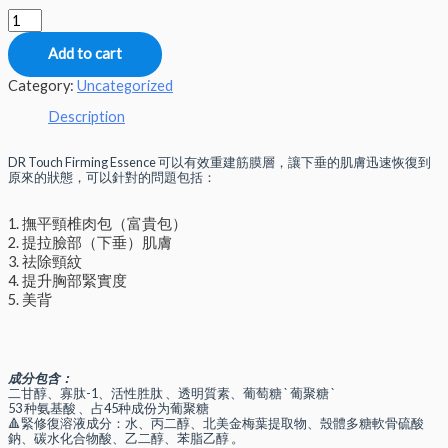
Add to cart
Category:
Uncategorized
Description
DR Touch Firming Essence 可以有效重建筋膜層，讓下垂的肌膚迅速恢復到
原來的狀態，可以針對的問題包括：
1. 撫平頸椎肉包（富貴包）
2. 提拉臉部（下垂）肌膚
3. 祛除頸紋
4. 提升胸部緊實度
5. 美背
成分包含：
二甘醇、寡肽-1、活性胜肽 、透明質素、葡萄糖 ` 葡聚糖 `
53 种氨基酸 、占45种成份为葡聚糖
🔺緊修復溶液成分：水、丙二醇、北美金梅葉提取物、殼體多糖軟骨硫酸
鈉、碳水化合物酸、乙二醇、苯脂乙醇 。