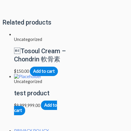
Related products
Uncategorized
Tosoul Cream –
Chondrin 軟骨素
$
150.00
Add to cart
Uncategorized
test product
$
9,999,999.00
Add to
cart
PRIVACY POLICY