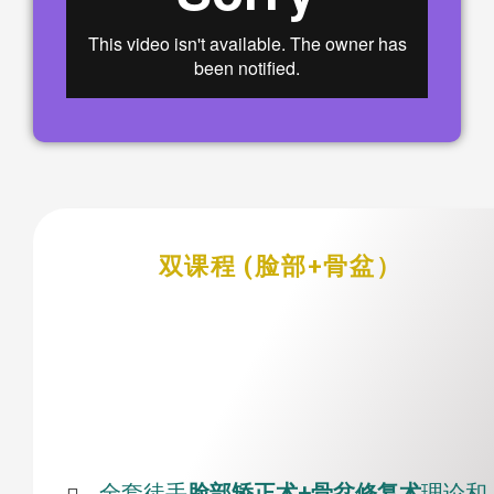
双课程 (脸部+骨盆）
全套徒手
脸部矫正术
+
骨盆修复术
理论和